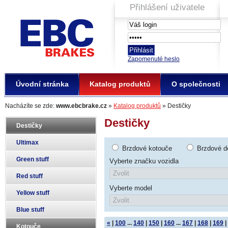
Přihlášení uživatele
EBC Brakes
Zapomenuté heslo
Úvodní stránka
Katalog produktů
O společnosti
Nacházíte se zde:
www.ebcbrake.cz
»
Katalog produktů
» Destičky
Destičky
Destičky
Ultimax
Brzdové kotouče
Brzdové d
Green stuff
Vyberte značku vozidla
Red stuff
Vyberte model
Yellow stuff
Blue stuff
«
|
100
...
140
|
150
|
160
...
167
|
168
|
169
|
Kotouče