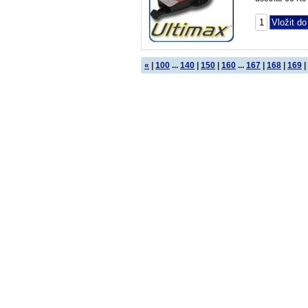
«
|
100
...
140
|
150
|
160
...
167
|
168
|
169
|