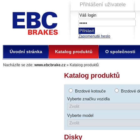
Přihlášení uživatele
EBC Brakes
Zapomenuté heslo
Úvodní stránka
Katalog produktů
O společnosti
Nacházíte se zde:
www.ebcbrake.cz
» Katalog produktů
Katalog produktů
Brzdové kotouče
Brzdové d
Vyberte značku vozidla
Vyberte model
Disky