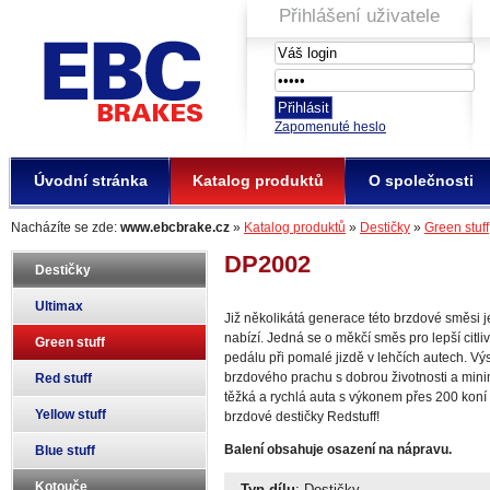
Přihlášení uživatele
EBC Brakes
Zapomenuté heslo
Úvodní stránka
Katalog produktů
O společnosti
Nacházíte se zde:
www.ebcbrake.cz
»
Katalog produktů
»
Destičky
»
Green stuff
DP2002
Destičky
Ultimax
Již několikátá generace této brzdové směsi 
nabízí. Jedná se o měkčí směs pro lepší citli
Green stuff
pedálu při pomalé jizdě v lehčích autech. Výs
brzdového prachu s dobrou životnosti a mini
Red stuff
těžká a rychlá auta s výkonem přes 200 ko
Yellow stuff
brzdové destičky Redstuff!
Balení obsahuje osazení na nápravu.
Blue stuff
Kotouče
Typ dílu
: Destičky